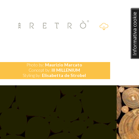
Informativa cookie
Photo by:
Maurizio Marcato
Concept by:
III MILLENIUM
Styling by:
Elisabetta de Strobel