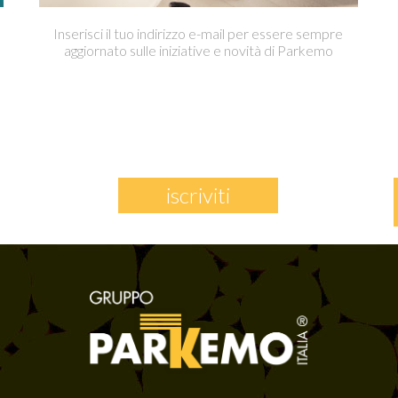
Inserisci il tuo indirizzo e-mail per essere sempre
aggiornato sulle iniziative e novità di Parkemo
iscriviti