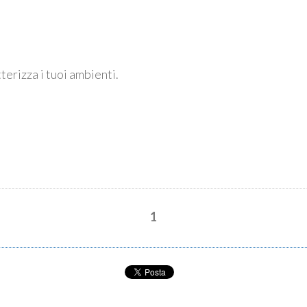
tterizza i tuoi ambienti.
1