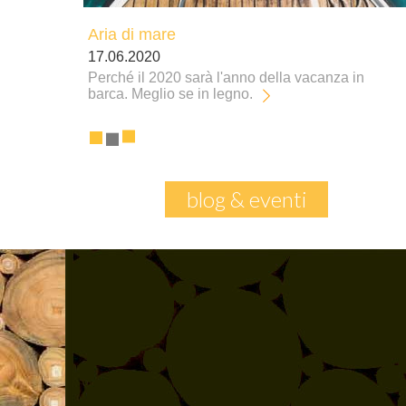
La riscoperta di casa
14.05.2020
L'emergenza Covid-19 ci ha fatto riscoprire
l'importanza dell'ambiente più amato da noi
italiani.
blog & eventi